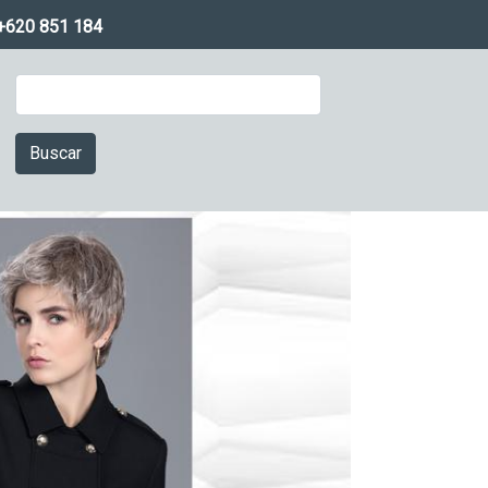
+620 851 184
Buscar
Imagen