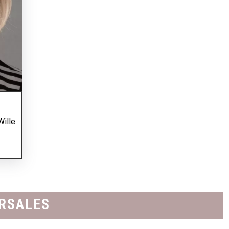
Wille
URSALES