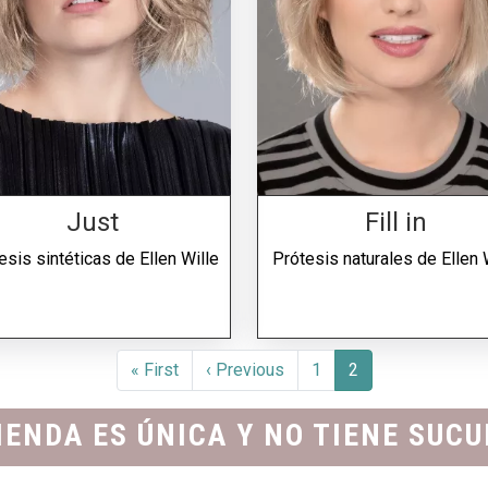
Just
Fill in
esis sintéticas de
Ellen Wille
Prótesis naturales de
Ellen 
Paginación
Primera página
Página anterior
« First
‹ Previous
1
2
IENDA ES ÚNICA Y NO TIENE SUC