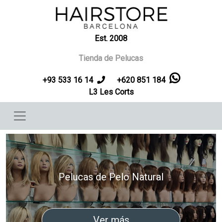
Pasar al contenido principal
Est. 2008
Tienda de Pelucas
+93 533 16 14
+620 851 184
L3 Les Corts
Contenidos
Diapositivas
Pelucas de Pelo Natural
Ver más