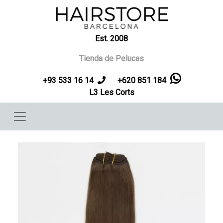
Pasar al contenido principal
Est. 2008
Tienda de Pelucas
+93 533 16 14
+620 851 184
L3 Les Corts
Imagen
Imag