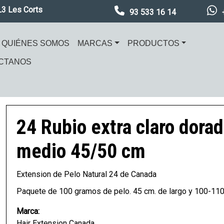
L3 Les Corts
93 533 16 14
ación principal
QUIÉNES SOMOS
MARCAS
PRODUCTOS
CTANOS
en
Imagen
24 Rubio extra claro dora
medio 45/50 cm
Extension de Pelo Natural 24 de Canada
Paquete de 100 gramos de pelo. 45 cm. de largo y 100-110
Marca:
Hair Extension Canada