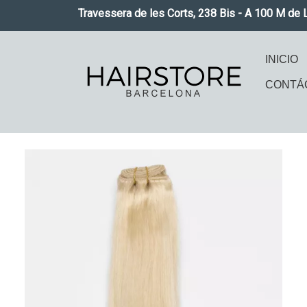
Pasar al contenido principal
Travessera de les Corts, 238 Bis - A 100 M de 
Naveg
INICIO
CONTÁ
Imagen
Imag