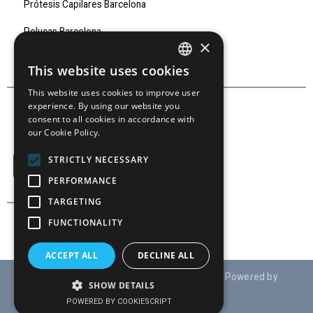
Prótesis Capilares Barcelona
Pelucas Barcelona
×
Marcas
This website uses cookies
SPANISH
This website uses cookies to improve user
SPANISH
experience. By using our website you
consent to all cookies in accordance with
our Cookie Policy.
SÍGUENOS EN:
STRICTLY NECESSARY
PERFORMANCE
TARGETING
FUNCTIONALITY
ACCEPT ALL
DECLINE ALL
© Derechos reservados 2021 TRAUD S.A ( Powered by
SHOW DETAILS
:
www.drupaladicto.com
)
POWERED BY COOKIESCRIPT