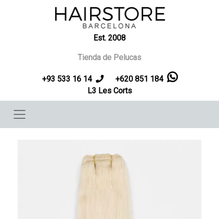
Pasar al contenido principal
Est. 2008
Tienda de Pelucas
+93 533 16 14
+620 851 184
L3 Les Corts
Imagen
Imag