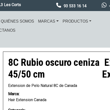
L3 Les Corts
93 533 16 14
ación principal
QUIÉNES SOMOS
MARCAS
PRODUCTOS
CTANOS
en
Imagen
8C Rubio oscuro ceniza
E
45/50 cm
E
Extension de Pelo Natural 8C de Canada
Marca:
Hair Extension Canada