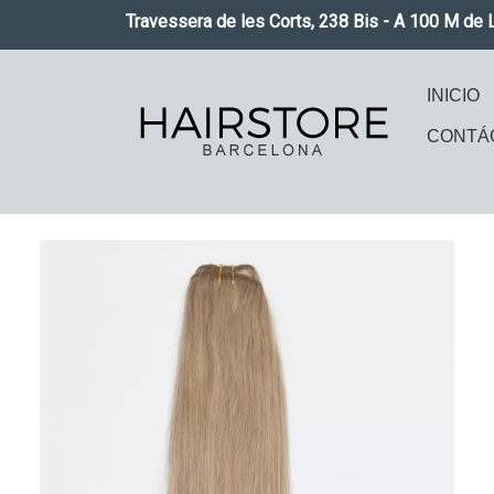
Pasar al contenido principal
Travessera de les Corts, 238 Bis - A 100 M de 
Naveg
INICIO
CONTÁ
Imagen
Imag