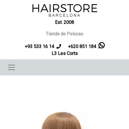
Pasar al contenido principal
Est. 2008
Tienda de Pelucas
+93 533 16 14
+620 851 184
L3 Les Corts
Imagen
Imag