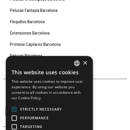
Pelucas Fantasía Barcelona
Flequillos Barcelona
Extensiones Barcelona
Prótesis Capilares Barcelona
Pelucas Barcelona
×
Marcas
This website uses cookies
SPANISH
This website uses cookies to improve user
SPANISH
experience. By using our website you
consent to all cookies in accordance with
our Cookie Policy.
SÍGUENOS EN:
STRICTLY NECESSARY
PERFORMANCE
TARGETING