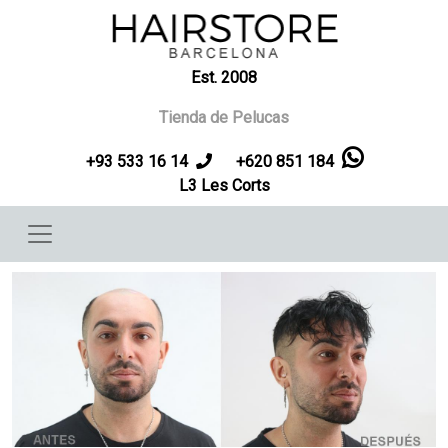
Pasar al contenido principal
Est. 2008
Tienda de Pelucas
+93 533 16 14
+620 851 184
L3 Les Corts
Imagen
I