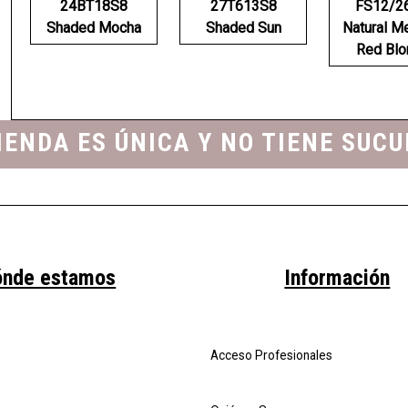
24BT18S8
27T613S8
FS12/2
Shaded Mocha
Shaded Sun
Natural M
Red Blo
IENDA ES ÚNICA Y NO TIENE SUC
ónde estamos
Información
Acceso Profesionales