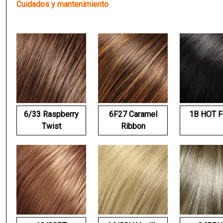
Cuidados y mantenimiento
6/33 Raspberry
6F27 Caramel
1B HOT F
Twist
Ribbon