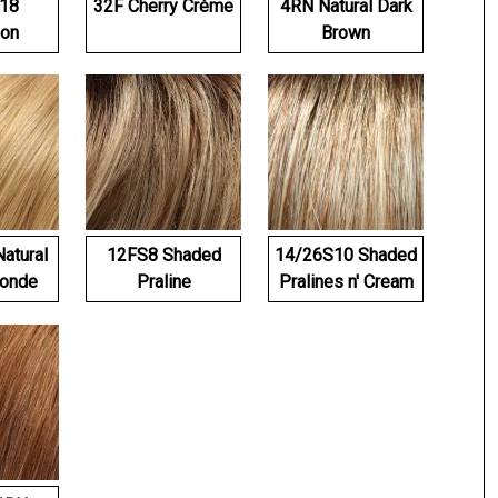
18
32F Cherry Crème
4RN Natural Dark
on
Brown
atural
12FS8 Shaded
14/26S10 Shaded
londe
Praline
Pralines n' Cream