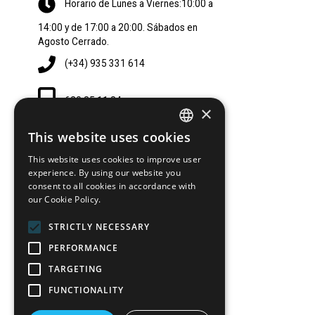
Horario de Lunes a Viernes:10:00 a
14:00 y de 17:00 a 20:00. Sábados en
Agosto Cerrado.
(+34) 935 331 614
620 85 11 84
×
This website uses cookies
SPANISH
lescorts@hairstore.es
This website uses cookies to improve user
SPANISH
experience. By using our website you
consent to all cookies in accordance with
Parking Camp Les Corts-Sala (2
our Cookie Policy.
Horas)
STRICTLY NECESSARY
Parada 1577 Les Corts-Vallespir
PERFORMANCE
TARGETING
L3 Les Corts
FUNCTIONALITY