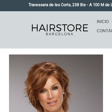
Pasar al contenido principal
Travessera de les Corts, 238 Bis - A 100 M de 
Naveg
INICIO
CONTÁ
Imagen
Imag