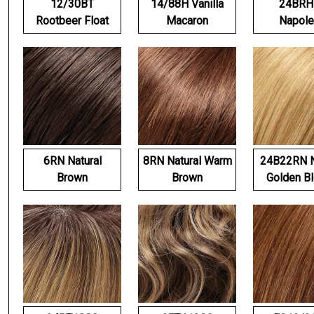
12/30BT
14/88H Vanilla
24BRH
Rootbeer Float
Macaron
Napole
6RN Natural
8RN Natural Warm
24B22RN N
Brown
Brown
Golden B