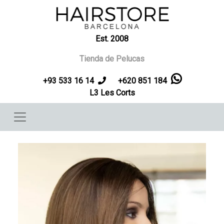
Pasar al contenido principal
Est. 2008
Tienda de Pelucas
+93 533 16 14
+620 851 184
L3 Les Corts
Imagen
Imag