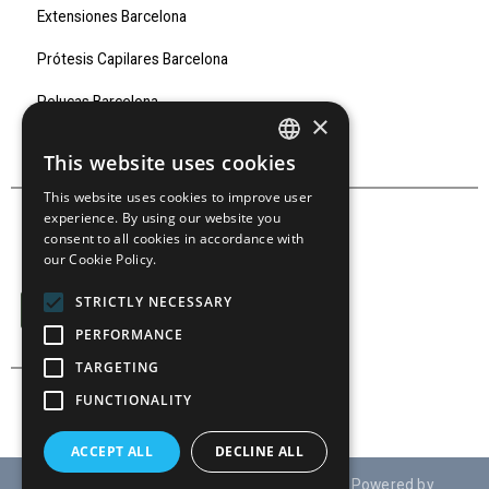
Extensiones Barcelona
Prótesis Capilares Barcelona
Pelucas Barcelona
×
Marcas
This website uses cookies
SPANISH
This website uses cookies to improve user
SPANISH
experience. By using our website you
consent to all cookies in accordance with
our Cookie Policy.
SÍGUENOS EN:
STRICTLY NECESSARY
PERFORMANCE
TARGETING
FUNCTIONALITY
ACCEPT ALL
DECLINE ALL
© Derechos reservados 2021 TRAUD S.A ( Powered by