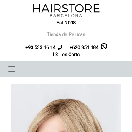
Pasar al contenido principal
Est. 2008
Tienda de Pelucas
+93 533 16 14
+620 851 184
L3 Les Corts
Imagen
Imag