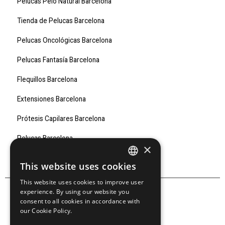
Pelucas Pelo Natural Barcelona
Tienda de Pelucas Barcelona
Pelucas Oncológicas Barcelona
Pelucas Fantasía Barcelona
Flequillos Barcelona
Extensiones Barcelona
Prótesis Capilares Barcelona
Pelucas Barcelona
×
Marcas
This website uses cookies
SPANISH
This website uses cookies to improve user
SPANISH
experience. By using our website you
consent to all cookies in accordance with
our Cookie Policy.
SÍGUENOS EN: