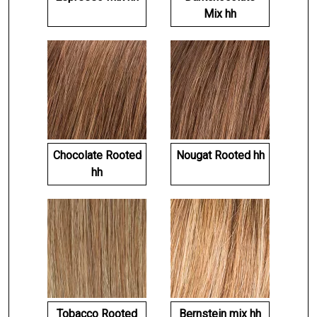
Mix hh
Chocolate Rooted
Nougat Rooted hh
hh
Tobacco Rooted
Bernstein mix hh