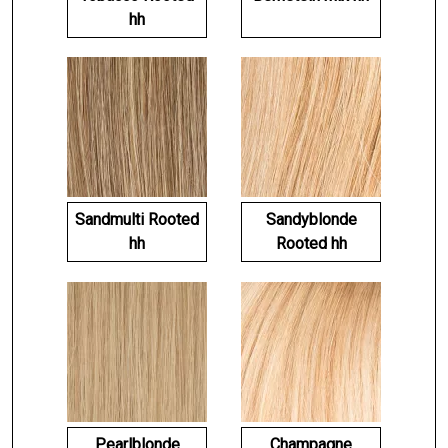
hh
Sandmulti Rooted
Sandyblonde
hh
Rooted hh
Pearlblonde
Champagne