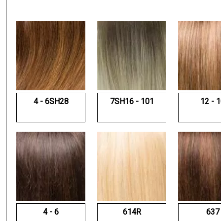
4 - 6SH28
7SH16 - 101
12 - 
4 - 6
614R
637