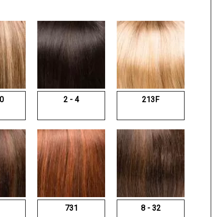
10
2 - 4
213F
731
8 - 32