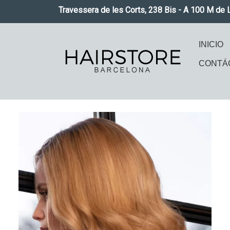
Pasar al contenido principal
Travessera de les Corts, 238 Bis - A 100 M de 
Naveg
INICIO
CONTÁ
Imagen
Imag