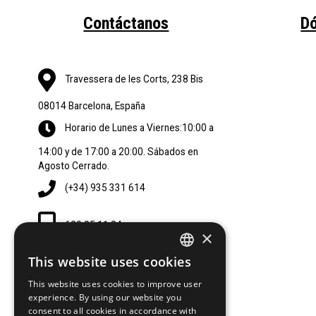
Contáctanos
D
Travessera de les Corts, 238 Bis
08014 Barcelona, España
Horario de Lunes a Viernes:10:00 a
14:00 y de 17:00 a 20:00. Sábados en
Agosto Cerrado.
(+34) 935 331 614
620 85 11 84
×
This website uses cookies
SPANISH
lescorts@hairstore.es
This website uses cookies to improve user
SPANISH
experience. By using our website you
consent to all cookies in accordance with