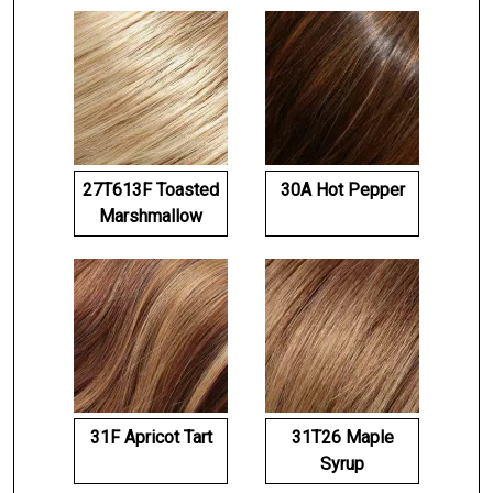
27T613F Toasted
30A Hot Pepper
Marshmallow
31F Apricot Tart
31T26 Maple
Syrup