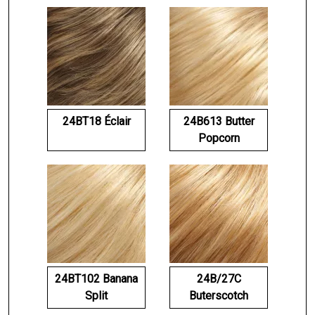
24BT18 Éclair
24B613 Butter
Popcorn
24BT102 Banana
24B/27C
Split
Buterscotch