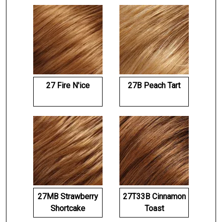
27 Fire N'ice
27B Peach Tart
27MB Strawberry
27T33B Cinnamon
Shortcake
Toast