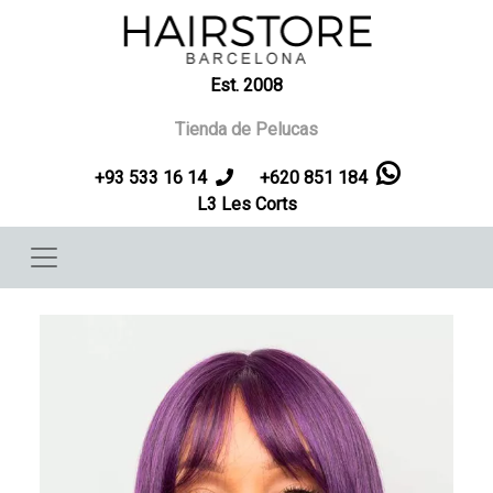
Pasar al contenido principal
Est. 2008
Tienda de Pelucas
+93 533 16 14
+620 851 184
L3 Les Corts
Imagen
Imag