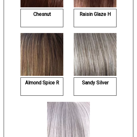
Chesnut
Raisin Glaze H
Almond Spice R
Sandy Silver