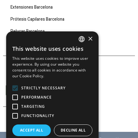
Extensiones Barcelona
Prótesis Capilares Barcelona
Pelucas Barcelona
×
Marcas
This website uses cookies
SPANISH
This website uses cookies to improve user
SPANISH
experience. By using our website you
consent to all cookies in accordance with
our Cookie Policy.
SÍGUENOS EN:
STRICTLY NECESSARY
PERFORMANCE
TARGETING
FUNCTIONALITY
ACCEPT ALL
DECLINE ALL