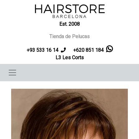
Pasar al contenido principal
Est. 2008
Tienda de Pelucas
+93 533 16 14
+620 851 184
L3 Les Corts
Imagen
Imag