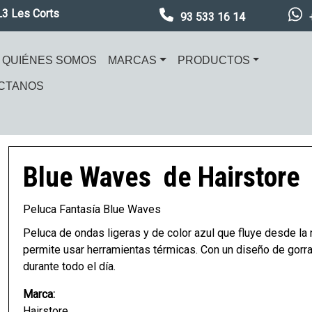
L3 Les Corts
93 533 16 14
ación principal
QUIÉNES SOMOS
MARCAS
PRODUCTOS
CTANOS
en
Imagen
Blue Waves
de Hairstore
Peluca Fantasía Blue Waves
Peluca de ondas ligeras y de color azul que fluye desde la ra
permite usar herramientas térmicas. Con un diseño de gorra
durante todo el día.
Marca:
Hairstore