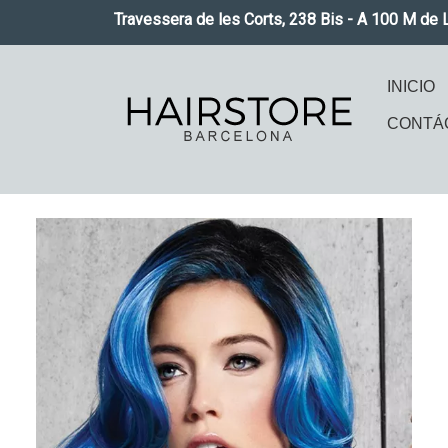
Pasar al contenido principal
Travessera de les Corts, 238 Bis - A 100 M de 
Naveg
INICIO
CONTÁ
Imagen
Imag