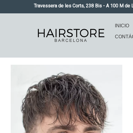
Pasar al contenido principal
Travessera de les Corts, 238 Bis - A 100 M de 
Naveg
INICIO
CONTÁ
Imagen
Imag