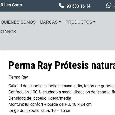
L3 Les Corts
93 533 16 14
ación principal
QUIÉNES SOMOS
MARCAS
PRODUCTOS
CTANOS
en
Imagen
Perma Ray
Prótesis natura
Perma Ray
Calidad del cabello: cabello humano indio, tonos de grises e
Confección: 100 % anudado a mano, dirección del cabello flex
Densidad del cabello: ligera/media
Montura: tul confort + borde de PU, 18 x 24 cm
Largo del cabello: unos 10 – 15 cm