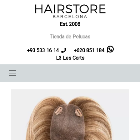
Pasar al contenido principal
Est. 2008
Tienda de Pelucas
+93 533 16 14
+620 851 184
L3 Les Corts
Imagen
Imag