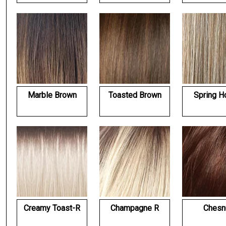
Marble Brown
Toasted Brown
Spring H
Creamy Toast-R
Champagne R
Chesn