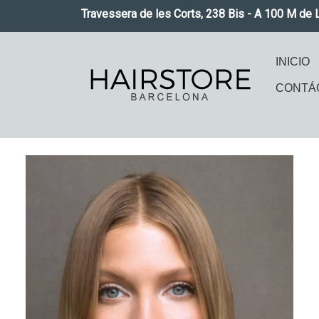
Pasar al contenido principal
Travessera de les Corts, 238 Bis - A 100 M de 
Naveg
INICIO
CONTÁ
Imagen
Imag