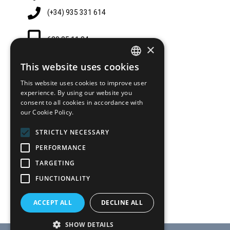
(+34) 935 331 614
620 85 11 84
×
This website uses cookies
SPANISH
lescorts@hairstore.es
This website uses cookies to improve user
SPANISH
experience. By using our website you
consent to all cookies in accordance with
Parking Camp Les Corts-Sala (2
our Cookie Policy.
Horas)
STRICTLY NECESSARY
Parada 1577 Les Corts-Vallespir
PERFORMANCE
TARGETING
L3 Les Corts
FUNCTIONALITY
ACCEPT ALL
DECLINE ALL
SHOW DETAILS