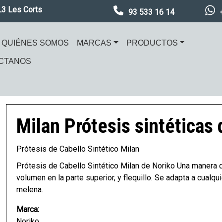
L3 Les Corts
93 533 16 14
ación principal
QUIÉNES SOMOS
MARCAS
PRODUCTOS
CTANOS
en
Imagen
Milan
Prótesis sintéticas 
Prótesis de Cabello Sintético Milan
Prótesis de Cabello Sintético Milan de Noriko Una manera 
volumen en la parte superior, y flequillo. Se adapta a cualq
melena.
Marca:
Noriko