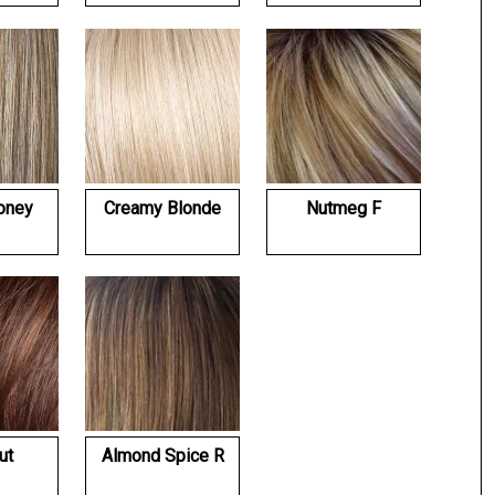
oney
Creamy Blonde
Nutmeg F
ut
Almond Spice R