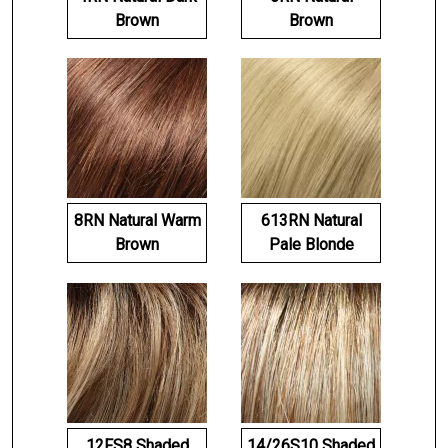
Brown
Brown
8RN Natural Warm
613RN Natural
Brown
Pale Blonde
12FS8 Shaded
14/26S10 Shaded