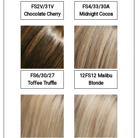
FS2V/31V
FS4/33/30A
Chocolate Cherry
Midnight Cocoa
FS6/30/27
12FS12 Malibu
Toffee Truffle
Blonde