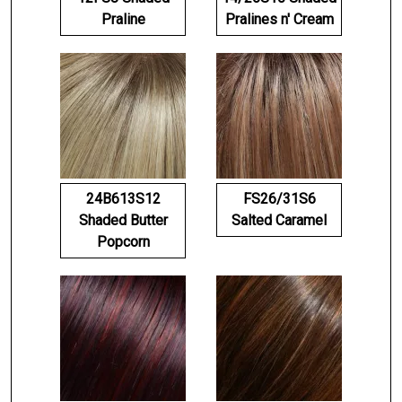
Praline
Pralines n' Cream
24B613S12
FS26/31S6
Shaded Butter
Salted Caramel
Popcorn