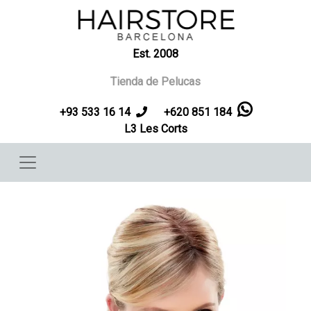
Pasar al contenido principal
Est. 2008
Tienda de Pelucas
+93 533 16 14
+620 851 184
L3 Les Corts
Imagen
Imag