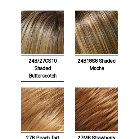
24B/27CS10
24B18S8 Shaded
Shaded
Mocha
Butterscotch
27B Peach Tart
27MB Strawberry