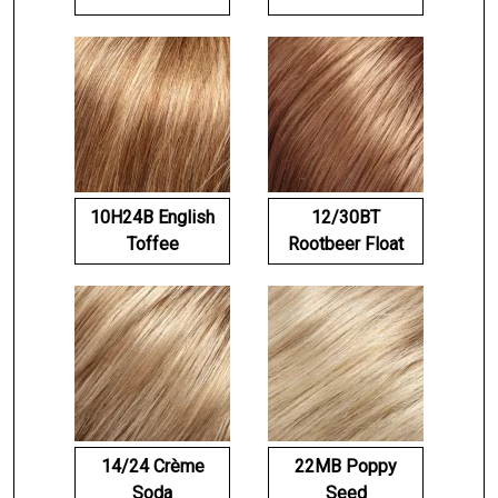
10H24B English
12/30BT
Toffee
Rootbeer Float
14/24 Crème
22MB Poppy
Soda
Seed