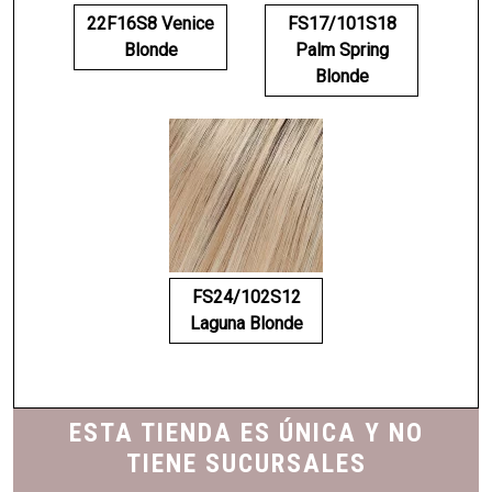
22F16S8 Venice
FS17/101S18
Blonde
Palm Spring
Blonde
FS24/102S12
Laguna Blonde
ESTA TIENDA ES ÚNICA Y NO
TIENE SUCURSALES