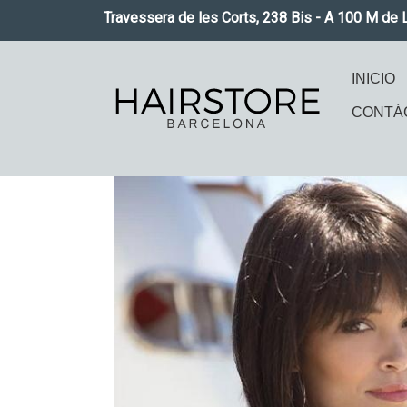
Pasar al contenido principal
Travessera de les Corts, 238 Bis - A 100 M de 
Naveg
INICIO
CONTÁ
Imagen