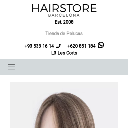
Pasar al contenido principal
Est. 2008
Tienda de Pelucas
+93 533 16 14
+620 851 184
L3 Les Corts
Imagen
Imag