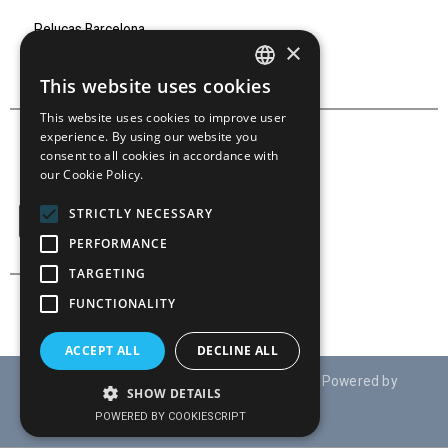
Pelucas Barcelona
×
Marcas
This website uses cookies
SPANISH
This website uses cookies to improve user
SPANISH
experience. By using our website you
consent to all cookies in accordance with
our Cookie Policy.
SÍGUENOS EN:
STRICTLY NECESSARY
PERFORMANCE
TARGETING
FUNCTIONALITY
ACCEPT ALL
DECLINE ALL
© Derechos reservados 2021 TRAUD S.A ( Powered by
SHOW DETAILS
:
www.drupaladicto.com
)
POWERED BY COOKIESCRIPT