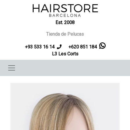
Pasar al contenido principal
Est. 2008
Tienda de Pelucas
+93 533 16 14
+620 851 184
L3 Les Corts
Imagen
Imag