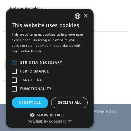
Pelucas Barcelona
×
Marcas
This website uses cookies
SPANISH
This website uses cookies to improve user
SPANISH
experience. By using our website you
consent to all cookies in accordance with
our Cookie Policy.
SÍGUENOS EN:
STRICTLY NECESSARY
PERFORMANCE
TARGETING
FUNCTIONALITY
ACCEPT ALL
DECLINE ALL
© Derechos reservados 2021 TRAUD S.A ( Powered by
SHOW DETAILS
:
www.drupaladicto.com
)
POWERED BY COOKIESCRIPT